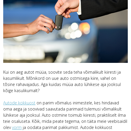
Kui on aeg autot müüa, soovite seda teha võimalikult kiiresti ja
kasumlikult. Mõnikord on uue auto ostmisega kiire, vahel on
tõsine rahavajadus. Aga kuidas müüa auto lühikese aja jooksul
kõige kasulikumalt?
Autode kokkuost
on parim võimalus inimestele, kes hindavad
oma aega ja soovivad saavutada parimaid tulemusi võimalikult
lühikese aja jooksul. Auto ostmine toimub kiiresti, praktiliselt ilma
teie osaluseta. Kõik, mida peate tegema, on täita meie veebisaidil
olev
vorm
ja oodata parimat pakkumist. Autode kokkuost